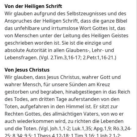
Von der Heiligen Schrift
Wir glauben aufgrund des Selbstzeugnisses und des
Anspruches der Heiligen Schrift, dass die ganze Bibel
das unfehlbare und irrtumslose Wort Gottes ist, das
von Menschen unter der Leitung des Heiligen Geistes
geschrieben worden ist. Sie ist die einzige und
absolute Autorität in allen Glaubens-, Lehr- und
Lebensfragen. (Vgl. 2.Tim.3,16-17; 2.Petr.1,16-21.)
Von Jesus Christus
Wir glauben, dass Jesus Christus, wahrer Gott und
wahrer Mensch, für unsere Sünden am Kreuz
gestorben und begraben, hinabgestiegen in das Reich
des Todes, am dritten Tage auferstanden von den
Toten, aufgefahren in den Himmel ist. Er sitzt zur
Rechten Gottes, des allmächtigen Vaters, von wo er
auch wiederkommen wird, zu richten die Lebenden
und die Toten. (Vgl. Joh.1,1-2; Luk.1,35; Apg.1,9; Rö.3,24-
25; 8,34; 9,5; 1.Thess.4,12-18; 1.Tim.3,16; 1.Joh.2,1-2;